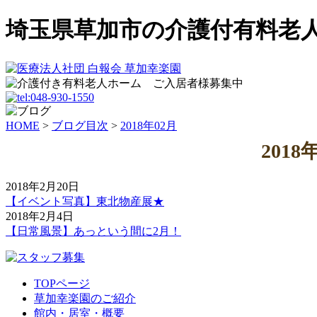
埼玉県草加市の介護付有料老
HOME
>
ブログ目次
>
2018年02月
201
2018年2月20日
【イベント写真】東北物産展★
2018年2月4日
【日常風景】あっという間に2月！
TOPページ
草加幸楽園のご紹介
館内・居室・概要